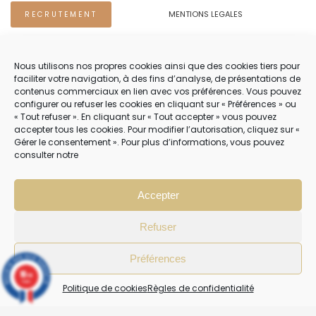
MENTIONS LEGALES
RECRUTEMENT
REGLES DE CONFIDENTIALITE
Nous utilisons nos propres cookies ainsi que des cookies tiers pour
faciliter votre navigation, à des fins d’analyse, de présentations de
NOUS CONTACTER.
contenus commerciaux en lien avec vos préférences. Vous pouvez
configurer ou refuser les cookies en cliquant sur « Préférences » ou
TEL 04 94 83 73 22
« Tout refuser ». En cliquant sur « Tout accepter » vous pouvez
accepter tous les cookies. Pour modifier l’autorisation, cliquez sur «
PRENDRE RENDEZ-VOUS 04 94 83 73 22
Gérer le consentement ». Pour plus d’informations, vous pouvez
consulter notre
NOTRE SERVICE CLIENT EST OUVERT DU LUNDI AU VENDREDI DE 8H30 À
12H30 PUIS DE 13H30 À 18H30
Accepter
Refuser
Préférences
10
/10
4 avis
Politique de cookies
Règles de confidentialité