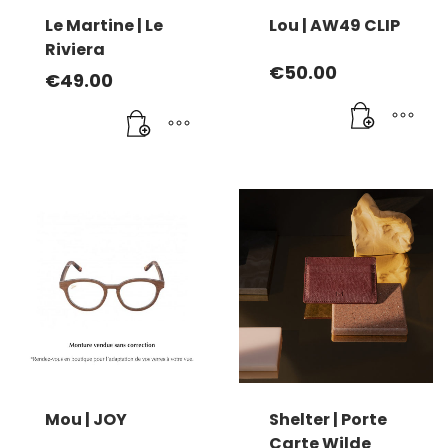
Le Martine | Le
Lou | AW49 CLIP
Riviera
€
50.00
€
49.00
Mou | JOY
Shelter | Porte
Carte Wilde