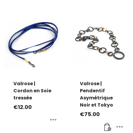
Ce
produit
a
plusieurs
variations.
Les
options
peuvent
être
choisies
sur
la
Valrose |
Valrose |
page
Cordon en Soie
Pendentif
du
tressée
Asymétrique
produit
Noir et Tokyo
€
12.00
€
75.00
Ce