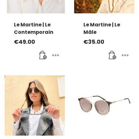
choisies
sur
la
page
Le Martine | Le
Le Martine | Le
du
Contemporain
Mâle
produit
€
49.00
€
35.00