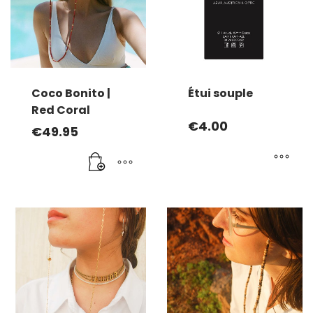
Coco Bonito |
Étui souple
Red Coral
€
4.00
€
49.95
Ce
produit
a
plusieurs
variations.
Les
options
peuvent
être