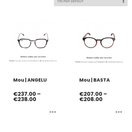
Mou | ANGELU
Mou | BASTA
€
237.00
–
€
207.00
–
€
238.00
€
208.00
Ce
Ce
produit
produit