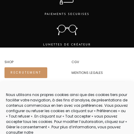
PAIEMENTS SECURISES
LUNETTES DE CRÉATEUR
SHOP
CGV
MENTIONS LEGALES
RECRUTEMENT
REGLES DE CONFIDENTIALITE
Nous utilisons nos propres cookies ainsi que des cookies tiers pour
faciliter votre navigation, à des fins d’analyse, de présentations de
NOUS CONTACTER.
contenus commerciaux en lien avec vos préférences. Vous pouvez
configurer ou refuser les cookies en cliquant sur « Préférences » ou
TEL 04 94 83 73 22
« Tout refuser ». En cliquant sur « Tout accepter » vous pouvez
accepter tous les cookies. Pour modifier l’autorisation, cliquez sur «
PRENDRE RENDEZ-VOUS 04 94 83 73 22
Gérer le consentement ». Pour plus d’informations, vous pouvez
consulter notre