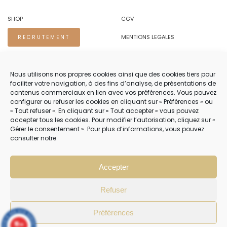
SHOP
CGV
MENTIONS LEGALES
RECRUTEMENT
REGLES DE CONFIDENTIALITE
Nous utilisons nos propres cookies ainsi que des cookies tiers pour
faciliter votre navigation, à des fins d’analyse, de présentations de
NOUS CONTACTER.
contenus commerciaux en lien avec vos préférences. Vous pouvez
configurer ou refuser les cookies en cliquant sur « Préférences » ou
TEL 04 94 83 73 22
« Tout refuser ». En cliquant sur « Tout accepter » vous pouvez
accepter tous les cookies. Pour modifier l’autorisation, cliquez sur «
PRENDRE RENDEZ-VOUS 04 94 83 73 22
Gérer le consentement ». Pour plus d’informations, vous pouvez
consulter notre
NOTRE SERVICE CLIENT EST OUVERT DU LUNDI AU VENDREDI DE 8H30 À
12H30 PUIS DE 13H30 À 18H30
Accepter
Refuser
Préférences
10
/10