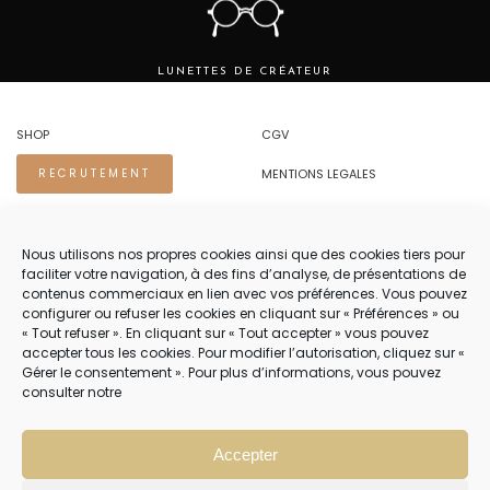
LUNETTES DE CRÉATEUR
SHOP
CGV
MENTIONS LEGALES
RECRUTEMENT
REGLES DE CONFIDENTIALITE
Nous utilisons nos propres cookies ainsi que des cookies tiers pour
faciliter votre navigation, à des fins d’analyse, de présentations de
NOUS CONTACTER.
contenus commerciaux en lien avec vos préférences. Vous pouvez
configurer ou refuser les cookies en cliquant sur « Préférences » ou
TEL 04 94 83 73 22
« Tout refuser ». En cliquant sur « Tout accepter » vous pouvez
accepter tous les cookies. Pour modifier l’autorisation, cliquez sur «
PRENDRE RENDEZ-VOUS 04 94 83 73 22
Gérer le consentement ». Pour plus d’informations, vous pouvez
consulter notre
NOTRE SERVICE CLIENT EST OUVERT DU LUNDI AU VENDREDI DE 8H30 À
12H30 PUIS DE 13H30 À 18H30
Accepter