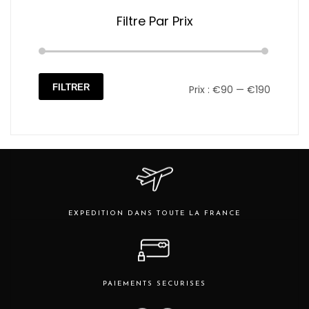
Filtre Par Prix
FILTRER
Prix :
€90
—
€190
Prix
Prix
min
max
EXPEDITION DANS TOUTE LA FRANCE
PAIEMENTS SECURISES