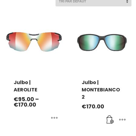
Julbo |
Julbo |
AEROLITE
MONTEBIANCO
2
€
95.00
–
€
170.00
€
170.00
Ce
produit