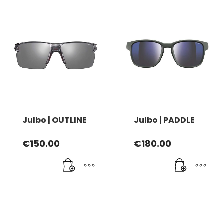
a
plusieurs
variations.
Les
options
peuvent
être
choisies
sur
la
Julbo | OUTLINE
Julbo | PADDLE
page
du
produit
€
150.00
€
180.00