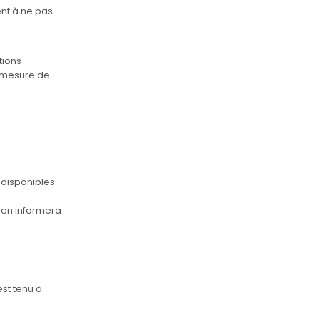
ent à ne pas
tions
en mesure de
 disponibles.
t en informera
est tenu à