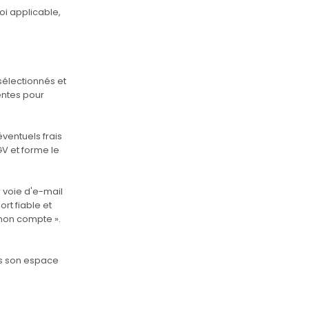
oi applicable,
sélectionnés et
dentes pour
ventuels frais
V et forme le
 voie d'e-mail
rt fiable et
 mon compte ».
ans son espace