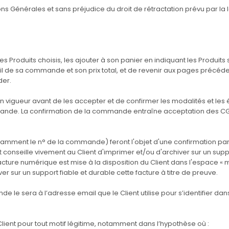
ns Générales et sans préjudice du droit de rétractation prévu par la l
Produits choisis, les ajouter à son panier en indiquant les Produits 
détail de sa commande et son prix total, et de revenir aux pages précé
der.
n vigueur avant de les accepter et de confirmer les modalités et les é
mande. La confirmation de la commande entraîne acceptation des CG
tamment le n° de la commande) feront l'objet d'une confirmation par
nt conseille vivement au Client d'imprimer et/ou d'archiver sur un suppo
cture numérique est mise à la disposition du Client dans l'espace «
er sur un support fiable et durable cette facture à titre de preuve.
 le sera à l’adresse email que le Client utilise pour s’identifier d
Client pour tout motif légitime, notamment dans l’hypothèse où :