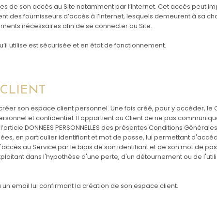
 de son accès au Site notamment par l’Internet. Cet accès peut imp
t des fournisseurs d’accès à l’Internet, lesquels demeurent à sa cha
ements nécessaires afin de se connecter au Site.
u’il utilise est sécurisée et en état de fonctionnement.
 CLIENT
réer son espace client personnel. Une fois créé, pour y accéder, le C
, personnel et confidentiel. Il appartient au Client de ne pas communiq
e l’article DONNEES PERSONNELLES des présentes Conditions Générale
ées, en particulier identifiant et mot de passe, lui permettant d'accé
l'accès au Service par le biais de son identifiant et de son mot de pa
ploitant dans l'hypothèse d'une perte, d'un détournement ou de l'util
 un email lui confirmant la création de son espace client.