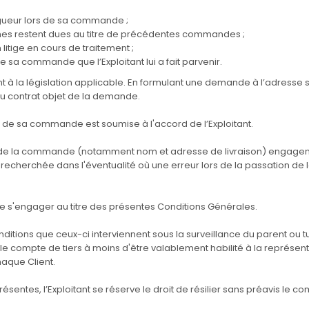
igueur lors de sa commande ;
es restent dues au titre de précédentes commandes ;
litige en cours de traitement ;
sa commande que l’Exploitant lui a fait parvenir.
t à la législation applicable. En formulant une demande à l’adresse 
 du contrat objet de la demande.
 de sa commande est soumise à l'accord de l’Exploitant.
 de la commande (notamment nom et adresse de livraison) engagent c
re recherchée dans l'éventualité où une erreur lors de la passation 
 de s'engager au titre des présentes Conditions Générales.
nditions que ceux-ci interviennent sous la surveillance du parent ou 
our le compte de tiers à moins d'être valablement habilité à la représe
haque Client.
sentes, l’Exploitant se réserve le droit de résilier sans préavis le c