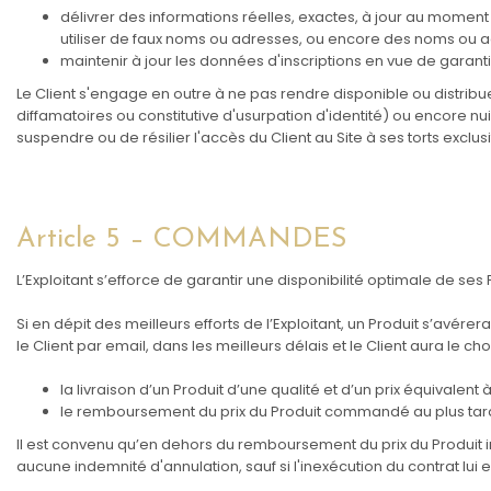
délivrer des informations réelles, exactes, à jour au moment
utiliser de faux noms ou adresses, ou encore des noms ou ad
maintenir à jour les données d'inscriptions en vue de garant
Le Client s'engage en outre à ne pas rendre disponible ou distribue
diffamatoires ou constitutive d'usurpation d'identité) ou encore nuis
suspendre ou de résilier l'accès du Client au Site à ses torts exclusi
Article 5 – COMMANDES
L’Exploitant s’efforce de garantir une disponibilité optimale de ses 
Si en dépit des meilleurs efforts de l’Exploitant, un Produit s’avér
le Client par email, dans les meilleurs délais et le Client aura le choi
la livraison d’un Produit d’une qualité et d’un prix équivalen
le remboursement du prix du Produit commandé au plus tard
Il est convenu qu’en dehors du remboursement du prix du Produit ind
aucune indemnité d'annulation, sauf si l'inexécution du contrat lui