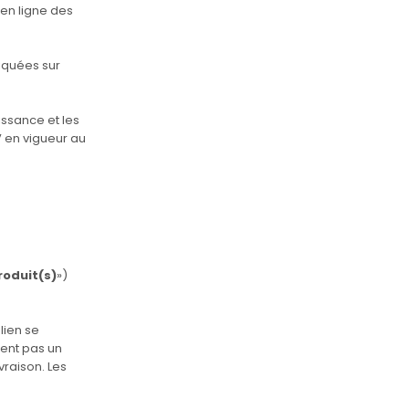
 en ligne des
niquées sur
issance et les
 en vigueur au
roduit(s)
»)
 lien se
uent pas un
vraison. Les