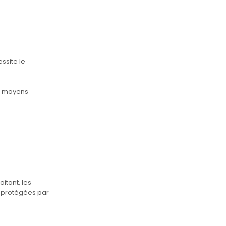
ssite le
es moyens
itant, les
t protégées par