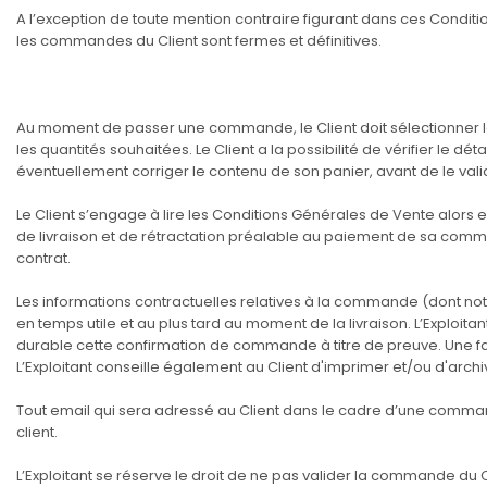
A l’exception de toute mention contraire figurant dans ces Conditio
les commandes du Client sont fermes et définitives.
Au moment de passer une commande, le Client doit sélectionner les 
les quantités souhaitées. Le Client a la possibilité de vérifier le 
éventuellement corriger le contenu de son panier, avant de le vali
Le Client s’engage à lire les Conditions Générales de Vente alors e
de livraison et de rétractation préalable au paiement de sa com
contrat.
Les informations contractuelles relatives à la commande (dont no
en temps utile et au plus tard au moment de la livraison. L’Exploita
durable cette confirmation de commande à titre de preuve. Une fa
L’Exploitant conseille également au Client d'imprimer et/ou d'archiv
Tout email qui sera adressé au Client dans le cadre d’une commande
client.
L’Exploitant se réserve le droit de ne pas valider la commande du 