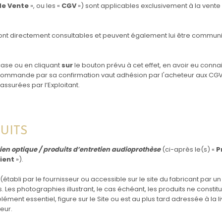
de Vente
», ou les «
CGV
») sont applicables exclusivement à la vente
es sont directement consultables et peuvent également lui être commu
case ou en cliquant
sur
le bouton prévu à cet effet, en avoir eu conna
commande par sa confirmation vaut adhésion par l'acheteur aux CGV
ssurées par l’Exploitant.
DUITS
tien optique / produits d’entretien audioprothèse
(ci-après le(s) «
P
lient
»).
 (établi par le fournisseur ou accessible sur le site du fabricant par un
s. Les photographies illustrant, le cas échéant, les produits ne constit
élément essentiel, figure sur le Site ou est au plus tard adressée à la li
eur.