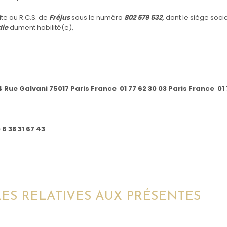
ite au R.C.S. de
Fréjus
sous le numéro
802 579 532,
dont le siège socia
die
dument habilité(e),
Rue Galvani 75017 Paris France 01 77 62 30 03 Paris France 01 
 6 38 31 67 43
ALES RELATIVES AUX PRÉSENTES