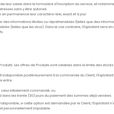
 de leur saisie dans le formulaire d'inscription du service, et notamm
resses sans y être autorisé.
ir en permanence leur caractère réel, exact et à jour.
r des informations illicites ou répréhensibles (telles que des informa
ibles (telles que les virus). Dans le cas contraire, l’Exploitant sera 
fs.
Produits. Les offres de Produits sont valables dans la limite des stocks
erait indisponible postérieurement à la commande du Client, l’Exploitan
x entre :
t à celui initialement commandé, ou
 dans les trente (30) jours du paiement des sommes déjà versées.
isponible, si cette option est demandée par le Client, l’Exploitant n'
 est personnellement imputable.