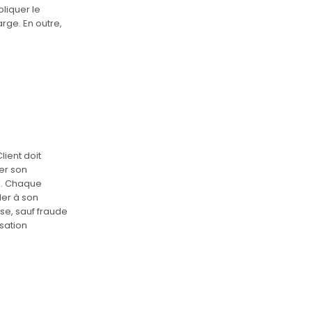
liquer le
rge. En outre,
lient doit
uer son
s. Chaque
der à son
sse, sauf fraude
isation