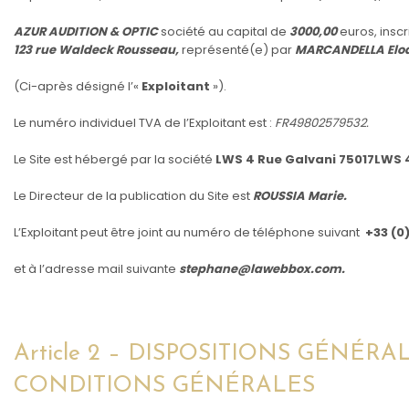
AZUR AUDITION & OPTIC
société au capital de
3000,00
euros, inscr
123 rue Waldeck Rousseau,
représenté(e) par
MARCANDELLA Elo
(Ci-après désigné l’«
Exploitant
»).
Le numéro individuel TVA de l’Exploitant est :
FR49802579532.
Le Site est hébergé par la société
LWS 4 Rue Galvani 75017LWS 4 
Le Directeur de la publication du Site est
ROUSSIA Marie.
L’Exploitant peut être joint au numéro de téléphone suivant
+33 (0)
et à l’adresse mail suivante
stephane@lawebbox.com.
Article 2 – DISPOSITIONS GÉNÉR
CONDITIONS GÉNÉRALES