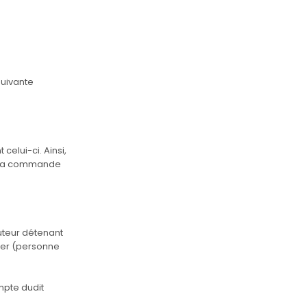
suivante
elui-ci. Ainsi,
de la commande
tuteur détenant
nter (personne
ompte dudit