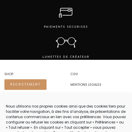
PAIEMENTS SECURISES
LUNETTES DE CRÉATEUR
SHOP
CGV
MENTIONS LEGALES
RECRUTEMENT
REGLES DE CONFIDENTIALITE
Nous utilisons nos propres cookies ainsi que des cookies tiers pour
faciliter votre navigation, à des fins d’analyse, de présentations de
NOUS CONTACTER.
contenus commerciaux en lien avec vos préférences. Vous pouvez
configurer ou refuser les cookies en cliquant sur « Préférences » ou
TEL 04 94 83 73 22
« Tout refuser ». En cliquant sur « Tout accepter » vous pouvez