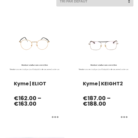
Kyme | ELIOT
Kyme | KEIGHT2
€
162.00
–
€
187.00
–
€
163.00
€
188.00
Ce
Ce
produit
produit