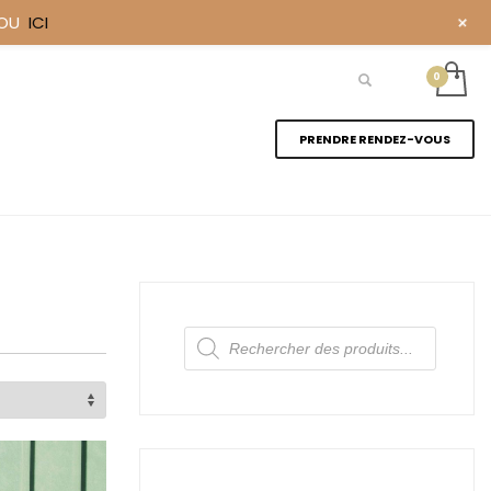
+
YOU
ICI
PRENDRE RENDEZ-VOUS
Recherche
de
produits