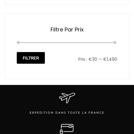
la
page
du
produit
Filtre Par Prix
FILTRER
Prix :
€30
—
€1,490
Prix
Prix
min
max
EXPEDITION DANS TOUTE LA FRANCE