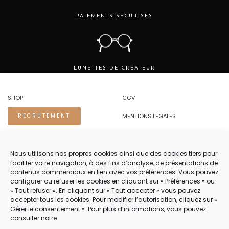
PAIEMENTS SECURISES
LUNETTES DE CRÉATEUR
SHOP
CGV
MENTIONS LEGALES
RECRUTEMENT
REGLES DE CONFIDENTIALITE
Nous utilisons nos propres cookies ainsi que des cookies tiers pour
faciliter votre navigation, à des fins d’analyse, de présentations de
NOUS CONTACTER.
contenus commerciaux en lien avec vos préférences. Vous pouvez
configurer ou refuser les cookies en cliquant sur « Préférences » ou
TEL 04 94 83 73 22
« Tout refuser ». En cliquant sur « Tout accepter » vous pouvez
accepter tous les cookies. Pour modifier l’autorisation, cliquez sur «
PRENDRE RENDEZ-VOUS 04 94 83 73 22
Gérer le consentement ». Pour plus d’informations, vous pouvez
consulter notre
NOTRE SERVICE CLIENT EST OUVERT DU LUNDI AU VENDREDI DE 8H30 À