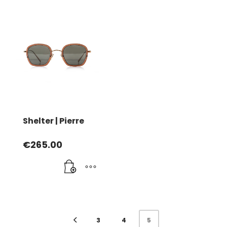
Shelter | Pierre
€
265.00
3
4
5