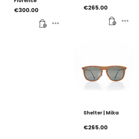
Florence
du
du
€
265.00
produit
produit
€
300.00
Shelter | Mika
€
265.00