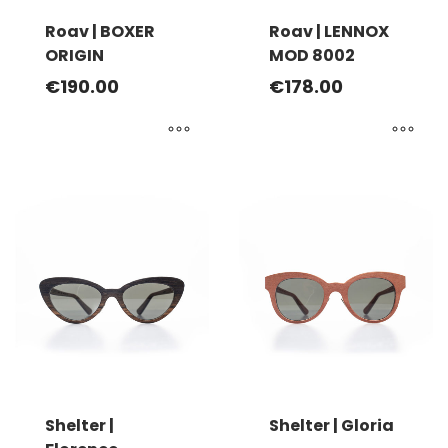
Roav | BOXER
Roav | LENNOX
ORIGIN
MOD 8002
€
190.00
€
178.00
Ce
Ce
produit
produit
a
a
plusieurs
plusieurs
variations.
variations.
Les
Les
options
options
peuvent
peuvent
être
être
choisies
choisies
sur
sur
la
la
Shelter |
Shelter | Gloria
page
page