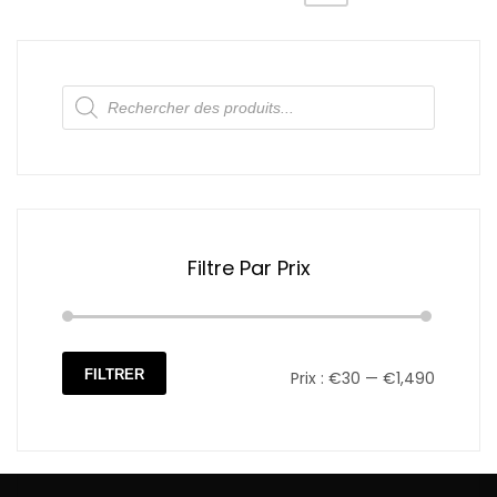
Recherche
de
produits
Filtre Par Prix
FILTRER
Prix :
€30
—
€1,490
Prix
Prix
min
max