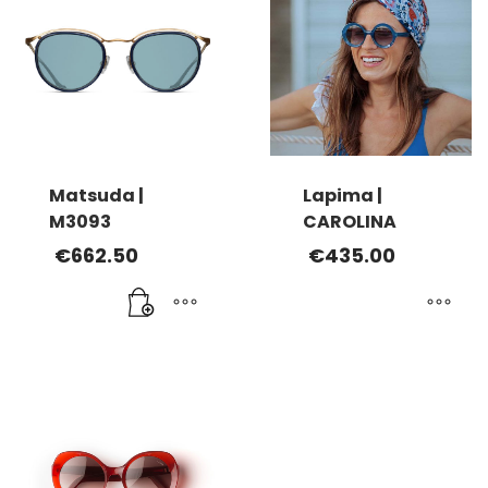
Matsuda |
Lapima |
M3093
CAROLINA
€
662.50
€
435.00
Ce
produit
a
plusieurs
variations.
Les
options