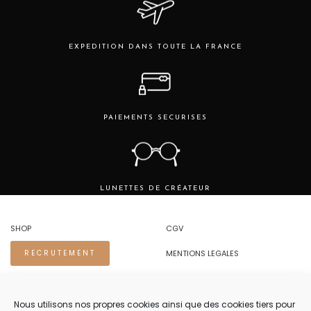
choisies
sur
la
page
EXPEDITION DANS TOUTE LA FRANCE
du
produit
PAIEMENTS SECURISES
LUNETTES DE CRÉATEUR
SHOP
CGV
MENTIONS LEGALES
RECRUTEMENT
REGLES DE CONFIDENTIALITE
Nous utilisons nos propres cookies ainsi que des cookies tiers pour