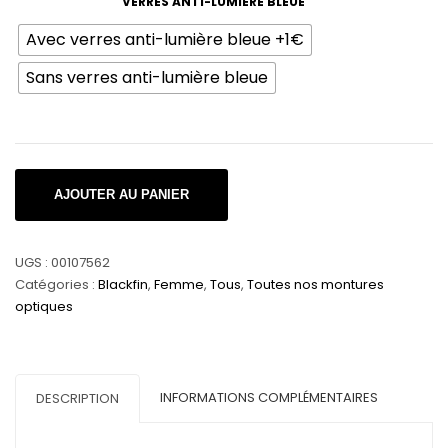
VERRES ANTI-LUMIÈRE BLEUE
Avec verres anti-lumière bleue +1€
Sans verres anti-lumière bleue
quantité
AJOUTER AU PANIER
de
Blackfin
|
UGS :
00107562
ANNIE
Catégories :
Blackfin
,
Femme
,
Tous
,
Toutes nos montures
optiques
INFORMATIONS COMPLÉMENTAIRES
DESCRIPTION