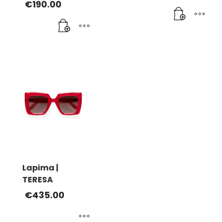
€
190.00
Lapima |
TERESA
€
435.00