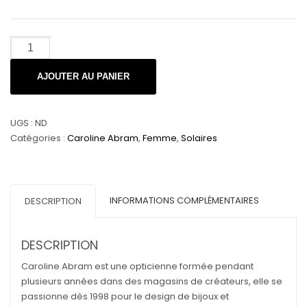
quantité
de
Caroline
AJOUTER AU PANIER
Abram
|
DESARMANTE
UGS :
ND
Catégories :
Caroline Abram
,
Femme
,
Solaires
INFORMATIONS COMPLÉMENTAIRES
DESCRIPTION
DESCRIPTION
Caroline Abram est une opticienne formée pendant
plusieurs années dans des magasins de créateurs, elle se
passionne dès 1998 pour le design de bijoux et