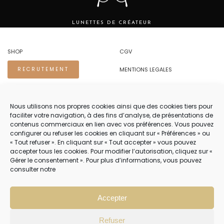
LUNETTES DE CRÉATEUR
SHOP
CGV
MENTIONS LEGALES
RECRUTEMENT
REGLES DE CONFIDENTIALITE
Nous utilisons nos propres cookies ainsi que des cookies tiers pour
faciliter votre navigation, à des fins d’analyse, de présentations de
NOUS CONTACTER.
contenus commerciaux en lien avec vos préférences. Vous pouvez
configurer ou refuser les cookies en cliquant sur « Préférences » ou
TEL 04 94 83 73 22
« Tout refuser ». En cliquant sur « Tout accepter » vous pouvez
accepter tous les cookies. Pour modifier l’autorisation, cliquez sur «
PRENDRE RENDEZ-VOUS 04 94 83 73 22
Gérer le consentement ». Pour plus d’informations, vous pouvez
consulter notre
NOTRE SERVICE CLIENT EST OUVERT DU LUNDI AU VENDREDI DE 8H30 À
12H30 PUIS DE 13H30 À 18H30
Accepter
Refuser