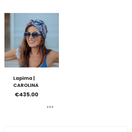
Lapima |
CAROLINA
€
435.00
Ce
produit
a