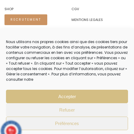
SHOP
CGV
MENTIONS LEGALES
RECRUTEMENT
REGLES DE CONFIDENTIALITE
Nous utilisons nos propres cookies ainsi que des cookies tiers pour
faciliter votre navigation, à des fins d’analyse, de présentations de
NOUS CONTACTER.
contenus commerciaux en lien avec vos préférences. Vous pouvez
configurer ou refuser les cookies en cliquant sur « Préférences » ou
TEL 04 94 83 73 22
« Tout refuser ». En cliquant sur « Tout accepter » vous pouvez
accepter tous les cookies. Pour modifier l’autorisation, cliquez sur «
PRENDRE RENDEZ-VOUS 04 94 83 73 22
Gérer le consentement ». Pour plus d’informations, vous pouvez
consulter notre
NOTRE SERVICE CLIENT EST OUVERT DU LUNDI AU VENDREDI DE 8H30 À
12H30 PUIS DE 13H30 À 18H30
Accepter
Refuser
Préférences
10
/10
4 avis