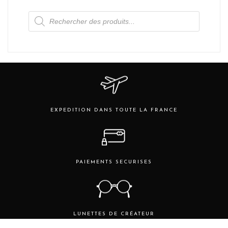
plusieurs
Recherche
variations.
de
produits
Les
options
peuvent
être
choisies
sur
la
page
EXPEDITION DANS TOUTE LA FRANCE
du
produit
PAIEMENTS SECURISES
LUNETTES DE CRÉATEUR