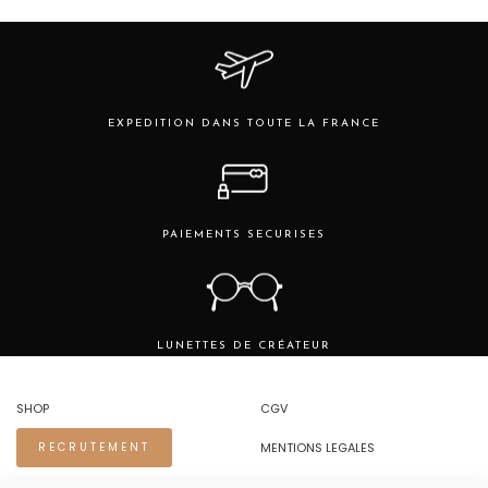
peuvent
être
choisies
sur
la
page
EXPEDITION DANS TOUTE LA FRANCE
du
produit
PAIEMENTS SECURISES
LUNETTES DE CRÉATEUR
SHOP
CGV
MENTIONS LEGALES
RECRUTEMENT
REGLES DE CONFIDENTIALITE