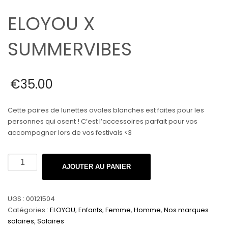
ELOYOU X
SUMMERVIBES
€
35.00
Cette paires de lunettes ovales blanches est faites pour les
personnes qui osent ! C’est l’accessoires parfait pour vos
accompagner lors de vos festivals <3
quantité
AJOUTER AU PANIER
de
ELOYOU
X
UGS :
00121504
SUMMERVIBES
Catégories :
ELOYOU
,
Enfants
,
Femme
,
Homme
,
Nos marques
solaires
,
Solaires