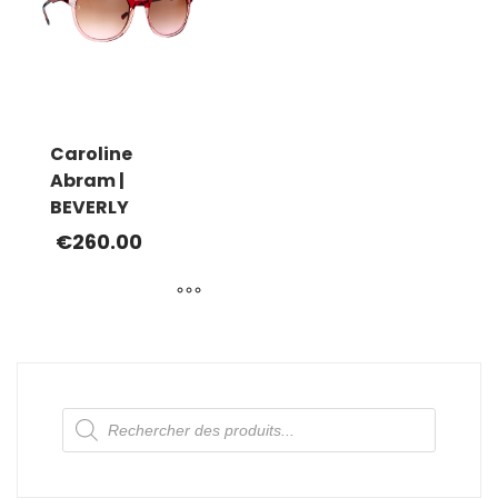
Caroline
Abram |
BEVERLY
€
260.00
Ce
produit
a
plusieurs
Recherche
variations.
de
produits
Les
options