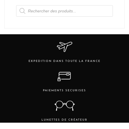
plusieurs
Recherche
variations.
de
produits
Les
options
peuvent
être
choisies
sur
la
page
EXPEDITION DANS TOUTE LA FRANCE
du
produit
PAIEMENTS SECURISES
LUNETTES DE CRÉATEUR