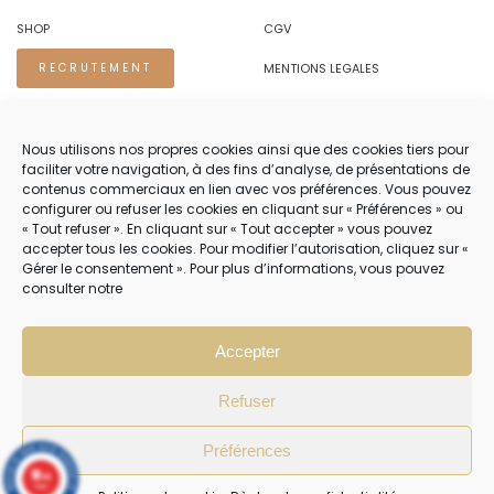
SHOP
CGV
MENTIONS LEGALES
RECRUTEMENT
REGLES DE CONFIDENTIALITE
Nous utilisons nos propres cookies ainsi que des cookies tiers pour
faciliter votre navigation, à des fins d’analyse, de présentations de
NOUS CONTACTER.
contenus commerciaux en lien avec vos préférences. Vous pouvez
configurer ou refuser les cookies en cliquant sur « Préférences » ou
TEL 04 94 83 73 22
« Tout refuser ». En cliquant sur « Tout accepter » vous pouvez
accepter tous les cookies. Pour modifier l’autorisation, cliquez sur «
PRENDRE RENDEZ-VOUS 04 94 83 73 22
Gérer le consentement ». Pour plus d’informations, vous pouvez
consulter notre
NOTRE SERVICE CLIENT EST OUVERT DU LUNDI AU VENDREDI DE 8H30 À
12H30 PUIS DE 13H30 À 18H30
Accepter
Refuser
Préférences
10
/10
4 avis