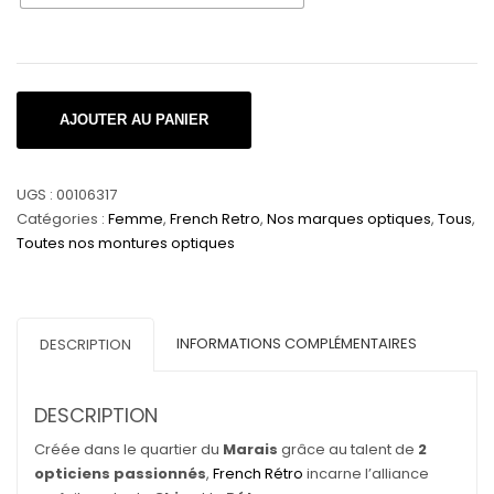
quantité
AJOUTER AU PANIER
de
French
Retro
UGS :
00106317
|
Catégories :
Femme
,
French Retro
,
Nos marques optiques
,
Tous
,
BRADLEY
Toutes nos montures optiques
INFORMATIONS COMPLÉMENTAIRES
DESCRIPTION
DESCRIPTION
Créée dans le quartier du
Marais
grâce au talent de
2
opticiens passionnés
,
French Rétro
incarne l’alliance