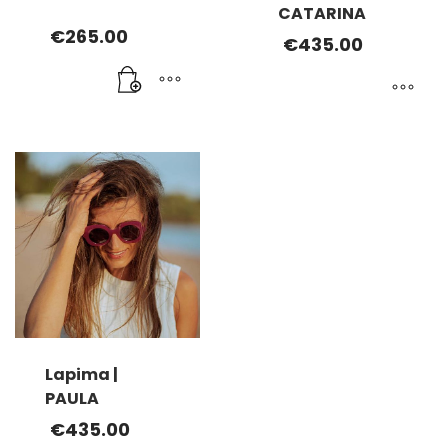
CATARINA
€
265.00
€
435.00
Ce
produit
a
plusieurs
variations.
Les
options
peuvent
être
choisies
sur
la
Lapima |
page
PAULA
du
€
435.00
produit