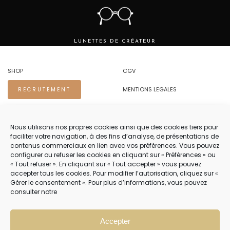
LUNETTES DE CRÉATEUR
SHOP
CGV
MENTIONS LEGALES
RECRUTEMENT
REGLES DE CONFIDENTIALITE
Nous utilisons nos propres cookies ainsi que des cookies tiers pour
faciliter votre navigation, à des fins d’analyse, de présentations de
NOUS CONTACTER.
contenus commerciaux en lien avec vos préférences. Vous pouvez
configurer ou refuser les cookies en cliquant sur « Préférences » ou
TEL 04 94 83 73 22
« Tout refuser ». En cliquant sur « Tout accepter » vous pouvez
accepter tous les cookies. Pour modifier l’autorisation, cliquez sur «
PRENDRE RENDEZ-VOUS 04 94 83 73 22
Gérer le consentement ». Pour plus d’informations, vous pouvez
consulter notre
NOTRE SERVICE CLIENT EST OUVERT DU LUNDI AU VENDREDI DE 8H30 À
12H30 PUIS DE 13H30 À 18H30
Accepter