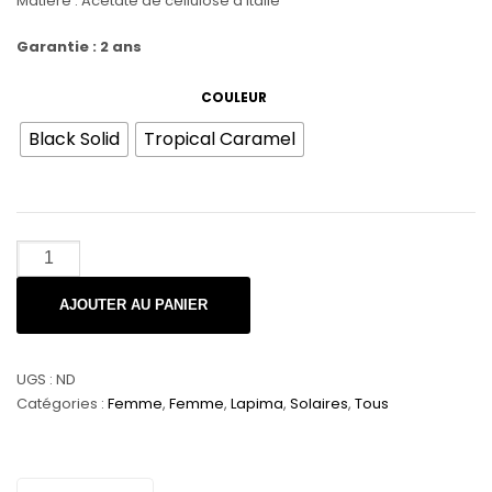
Matière : Acétate de cellulose d’Italie
Garantie : 2 ans
COULEUR
Black Solid
Tropical Caramel
quantité
de
Lapima
AJOUTER AU PANIER
|
MIA
UGS :
ND
Catégories :
Femme
,
Femme
,
Lapima
,
Solaires
,
Tous