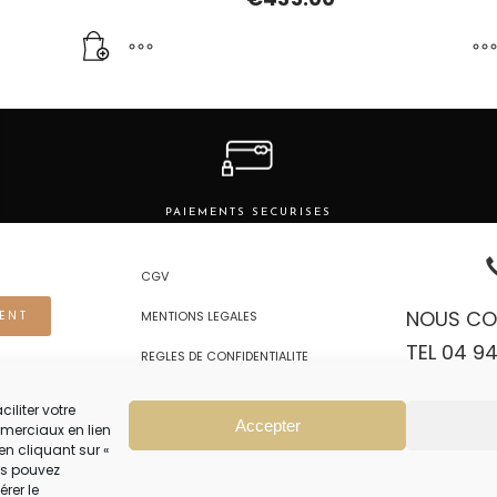
Ce
produit
a
plusieurs
variations.
Les
PAIEMENTS SECURISES
options
peuvent
CGV
être
choisies
NOUS CO
MENTIONS LEGALES
ENT
sur
TEL 04 94
la
REGLES DE CONFIDENTIALITE
page
PRENDRE
du
iliter votre
VOUS 04 9
Accepter
produit
merciaux en lien
en cliquant sur «
NOTRE SERVIC
ous pouvez
érer le
OUVERT DU LUNDI