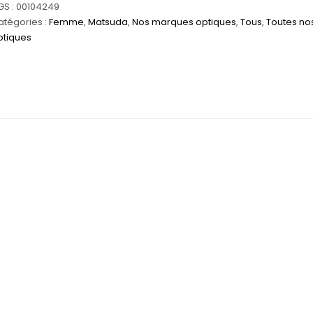
GS :
00104249
2044
atégories :
Femme
,
Matsuda
,
Nos marques optiques
,
Tous
,
Toutes no
ptiques