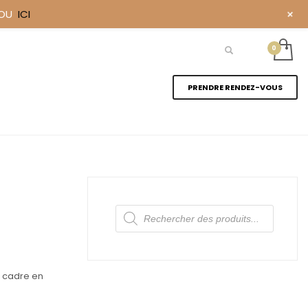
+
YOU
ICI
PRENDRE RENDEZ-VOUS
Recherche
de
produits
n cadre en