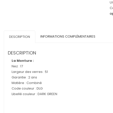
U
M
C
o
INFORMATIONS COMPLÉMENTAIRES
DESCRIPTION
DESCRIPTION
La Monture :
Nez : 17
Largeur des verres : 51
Garantie : 2 ans
Matière : Combiné
Code couleur : DLG
Libellé couleur : DARK GREEN