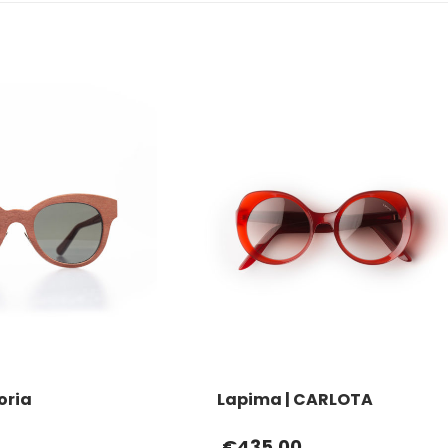
loria
Lapima | CARLOTA
€
435.00