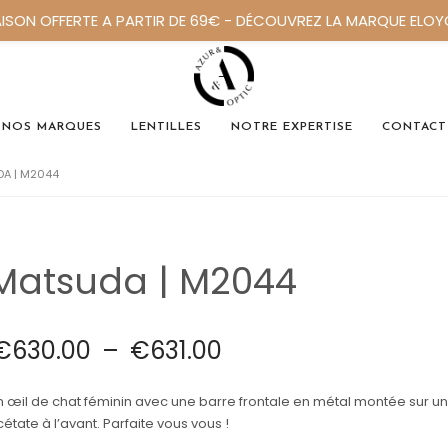
AISON OFFERTE A PARTIR DE 69€ - DÉCOUVREZ LA MARQUE ELO
NOS MARQUES
LENTILLES
NOTRE EXPERTISE
CONTACT
A | M2044
Matsuda | M2044
€
630.00
–
€
631.00
n œil de chat féminin avec une barre frontale en métal montée sur u
étate à l’avant. Parfaite vous vous !