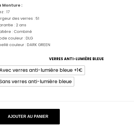
a Monture :
z : 17
rgeur des verres : 51
rantie : 2 ans
atière : Combiné
ode couleur : DLG
bellé couleur : DARK GREEN
VERRES ANTI-LUMIÈRE BLEUE
Avec verres anti-lumière bleue +1€
Sans verres anti-lumière bleue
uantité
AJOUTER AU PANIER
e
atsuda