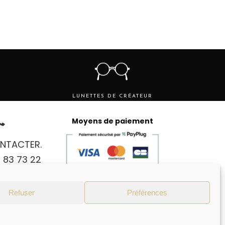
LUNETTES DE CRÉATEUR
Moyens de paiement
NTACTER.
 83 73 22
 RENDEZ-
4 83 73 22
Refuser
Préférences
E CLIENT EST
 AU VENDREDI DE