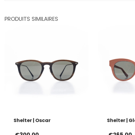
PRODUITS SIMILAIRES
Shelter | Oscar
Shelter | G
€
300.00
€
265.00