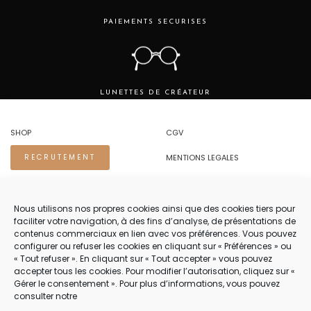
PAIEMENTS SECURISES
LUNETTES DE CRÉATEUR
SHOP
CGV
MENTIONS LEGALES
RECRUTEMENT
REGLES DE CONFIDENTIALITE
Nous utilisons nos propres cookies ainsi que des cookies tiers pour
faciliter votre navigation, à des fins d’analyse, de présentations de
NOUS CONTACTER.
contenus commerciaux en lien avec vos préférences. Vous pouvez
configurer ou refuser les cookies en cliquant sur « Préférences » ou
TEL 04 94 83 73 22
« Tout refuser ». En cliquant sur « Tout accepter » vous pouvez
accepter tous les cookies. Pour modifier l’autorisation, cliquez sur «
PRENDRE RENDEZ-VOUS 04 94 83 73 22
Gérer le consentement ». Pour plus d’informations, vous pouvez
consulter notre
NOTRE SERVICE CLIENT EST OUVERT DU LUNDI AU VENDREDI DE 8H30 À