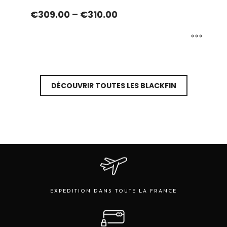
€
309.00
–
€
310.00
Ce
produit
a
DÉCOUVRIR TOUTES LES BLACKFIN
plusieurs
variations.
Les
options
peuvent
être
choisies
sur
la
page
EXPEDITION DANS TOUTE LA FRANCE
du
produit