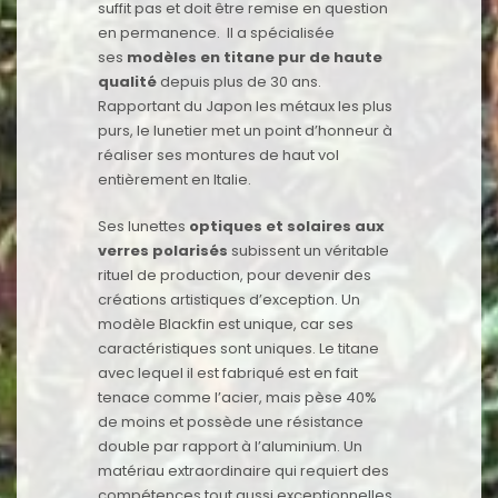
suffit pas et doit être remise en question
en permanence. Il a spécialisée
ses
modèles en titane pur de haute
qualité
depuis plus de 30 ans.
Rapportant du Japon les métaux les plus
purs, le lunetier met un point d’honneur à
réaliser ses montures de haut vol
entièrement en Italie.
Ses lunettes
optiques et solaires aux
verres polarisés
subissent un véritable
rituel de production, pour devenir des
créations artistiques d’exception. Un
modèle Blackfin est unique, car ses
caractéristiques sont uniques. Le titane
avec lequel il est fabriqué est en fait
tenace comme l’acier, mais pèse 40%
de moins et possède une résistance
double par rapport à l’aluminium. Un
matériau extraordinaire qui requiert des
compétences tout aussi exceptionnelles