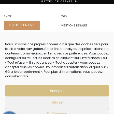
LUNETTES DE CRÉATEUR
SHOP
CGV
MENTIONS LEGALES
RECRUTEMENT
REGLES DE CONFIDENTIALITE
Nous utilisons nos propres cookies ainsi que des cookies tiers pour
faciliter votre navigation, à des fins d’analyse, de présentations de
NOUS CONTACTER.
contenus commerciaux en lien avec vos préférences. Vous pouvez
configurer ou refuser les cookies en cliquant sur « Préférences » ou
TEL 04 94 83 73 22
« Tout refuser ». En cliquant sur « Tout accepter » vous pouvez
accepter tous les cookies. Pour modifier l’autorisation, cliquez sur «
PRENDRE RENDEZ-VOUS 04 94 83 73 22
Gérer le consentement ». Pour plus d’informations, vous pouvez
consulter notre
NOTRE SERVICE CLIENT EST OUVERT DU LUNDI AU VENDREDI DE 8H30 À
12H30 PUIS DE 13H30 À 18H30
Accepter
Refuser
Préférences