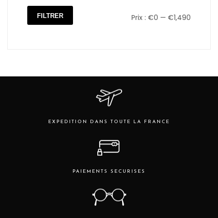
FILTRER
Prix :
€0
—
€1,490
Prix
Prix
min
max
EXPEDITION DANS TOUTE LA FRANCE
PAIEMENTS SECURISES