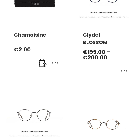
Chamoisine
Clyde |
BLOSSOM
€
2.00
€
199.00
–
€
200.00
Ce
produit
a
plusieurs
variations.
Les
options
peuvent
être