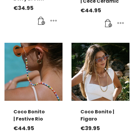
| Cece Ceramic
produit
€
34.95
€
44.95
Coco Bonito
Coco Bonito |
| Festive Rio
Figaro
€
44.95
€
39.95