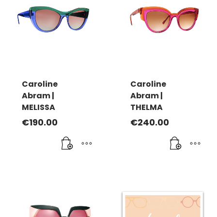
variations.
Les
options
peuvent
être
choisies
sur
la
Caroline
Caroline
page
Abram |
Abram |
du
MELISSA
THELMA
produit
€
190.00
€
240.00