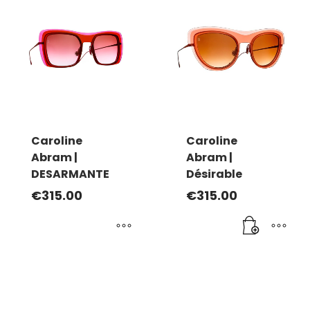
Caroline
Caroline
Abram |
Abram |
DESARMANTE
Désirable
€
315.00
€
315.00
Ce
produit
a
plusieurs